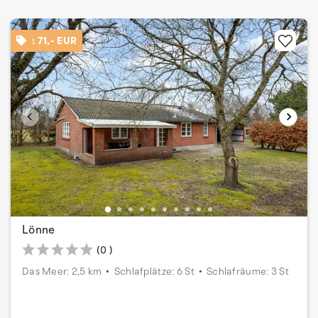
: 71,- EUR
Lönne
(0 )
Das Meer: 2,5 km
Schlafplätze: 6 St
Schlafräume: 3 St