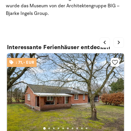
wurde das Museum von der Architektengruppe BIG –
Bjarke Ingels Group.
chevron_left
chevron_right
Interessante Ferienhäuser entdecken
: 71,- EUR