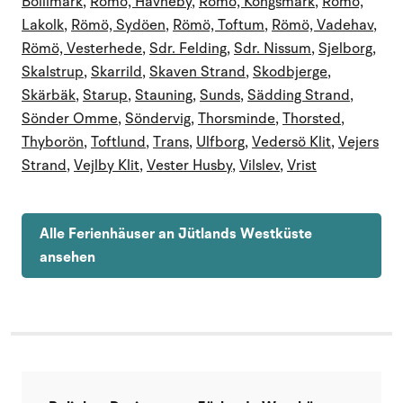
Bolilmark
,
Römö, Havneby
,
Römö, Kongsmark
,
Römö,
Lakolk
,
Römö, Sydöen
,
Römö, Toftum
,
Römö, Vadehav
,
Römö, Vesterhede
,
Sdr. Felding
,
Sdr. Nissum
,
Sjelborg
,
Skalstrup
,
Skarrild
,
Skaven Strand
,
Skodbjerge
,
Skärbäk
,
Starup
,
Stauning
,
Sunds
,
Sädding Strand
,
Sönder Omme
,
Söndervig
,
Thorsminde
,
Thorsted
,
Thyborön
,
Toftlund
,
Trans
,
Ulfborg
,
Vedersö Klit
,
Vejers
Strand
,
Vejlby Klit
,
Vester Husby
,
Vilslev
,
Vrist
Alle Ferienhäuser an Jütlands Westküste
ansehen