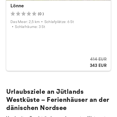
Lönne
(0 )
Das Meer: 2,5 km
Schlafplätze: 6 St
Schlafräume: 3 St
414 EUR
343 EUR
Urlaubsziele an Jütlands
Westküste – Ferienhäuser an der
dänischen Nordsee