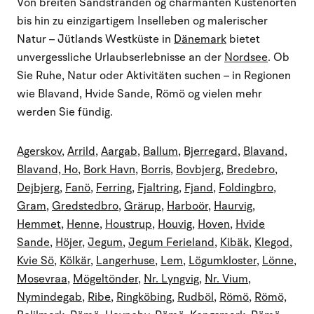
Von breiten Sandstränden og charmanten Küstenorten
bis hin zu einzigartigem Inselleben og malerischer
Natur – Jütlands Westküste in
Dänemark
bietet
unvergessliche Urlaubserlebnisse an der
Nordsee
. Ob
Sie Ruhe, Natur oder Aktivitäten suchen – in Regionen
wie Blavand, Hvide Sande, Römö og vielen mehr
werden Sie fündig.
Agerskov
,
Arrild
,
Aargab
,
Ballum
,
Bjerregard
,
Blavand
,
Blavand, Ho
,
Bork Havn
,
Borris
,
Bovbjerg
,
Bredebro
,
Dejbjerg
,
Fanö
,
Ferring
,
Fjaltring
,
Fjand
,
Foldingbro
,
Gram
,
Gredstedbro
,
Grärup
,
Harboör
,
Haurvig
,
Hemmet
,
Henne
,
Houstrup
,
Houvig
,
Hoven
,
Hvide
Sande
,
Höjer
,
Jegum
,
Jegum Ferieland
,
Kibäk
,
Klegod
,
Kvie Sö
,
Kölkär
,
Langerhuse
,
Lem
,
Lögumkloster
,
Lönne
,
Mosevraa
,
Mögeltönder
,
Nr. Lyngvig
,
Nr. Vium
,
Nymindegab
,
Ribe
,
Ringköbing
,
Rudböl
,
Römö
,
Römö,