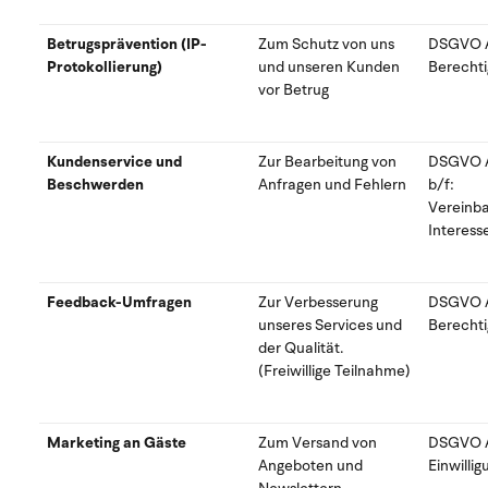
Betrugsprävention (IP-
Zum Schutz von uns
DSGVO Art
Protokollierung)
und unseren Kunden
Berechti
vor Betrug
Kundenservice und
Zur Bearbeitung von
DSGVO Art
Beschwerden
Anfragen und Fehlern
b/f:
Vereinb
Interess
Feedback-Umfragen
Zur Verbesserung
DSGVO Art
unseres Services und
Berechti
der Qualität.
(Freiwillige Teilnahme)
Marketing an Gäste
Zum Versand von
DSGVO Art
Angeboten und
Einwillig