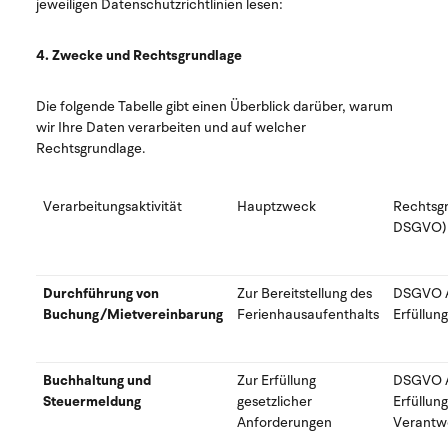
jeweiligen Datenschutzrichtlinien lesen:
4. Zwecke und Rechtsgrundlage
Die folgende Tabelle gibt einen Überblick darüber, warum
wir Ihre Daten verarbeiten und auf welcher
Rechtsgrundlage.
Verarbeitungsaktivität
Hauptzweck
Rechtsg
DSGVO)
Durchführung von
Zur Bereitstellung des
DSGVO Art
Buchung/Mietvereinbarung
Ferienhausaufenthalts
Erfüllun
Buchhaltung und
Zur Erfüllung
DSGVO Art
Steuermeldung
gesetzlicher
Erfüllung
Anforderungen
Verantw