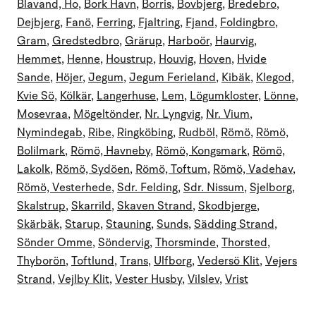
Blavand, Ho
,
Bork Havn
,
Borris
,
Bovbjerg
,
Bredebro
,
Dejbjerg
,
Fanö
,
Ferring
,
Fjaltring
,
Fjand
,
Foldingbro
,
Gram
,
Gredstedbro
,
Grärup
,
Harboör
,
Haurvig
,
Hemmet
,
Henne
,
Houstrup
,
Houvig
,
Hoven
,
Hvide
Sande
,
Höjer
,
Jegum
,
Jegum Ferieland
,
Kibäk
,
Klegod
,
Kvie Sö
,
Kölkär
,
Langerhuse
,
Lem
,
Lögumkloster
,
Lönne
,
Mosevraa
,
Mögeltönder
,
Nr. Lyngvig
,
Nr. Vium
,
Nymindegab
,
Ribe
,
Ringköbing
,
Rudböl
,
Römö
,
Römö,
Bolilmark
,
Römö, Havneby
,
Römö, Kongsmark
,
Römö,
Lakolk
,
Römö, Sydöen
,
Römö, Toftum
,
Römö, Vadehav
,
Römö, Vesterhede
,
Sdr. Felding
,
Sdr. Nissum
,
Sjelborg
,
Skalstrup
,
Skarrild
,
Skaven Strand
,
Skodbjerge
,
Skärbäk
,
Starup
,
Stauning
,
Sunds
,
Sädding Strand
,
Sönder Omme
,
Söndervig
,
Thorsminde
,
Thorsted
,
Thyborön
,
Toftlund
,
Trans
,
Ulfborg
,
Vedersö Klit
,
Vejers
Strand
,
Vejlby Klit
,
Vester Husby
,
Vilslev
,
Vrist