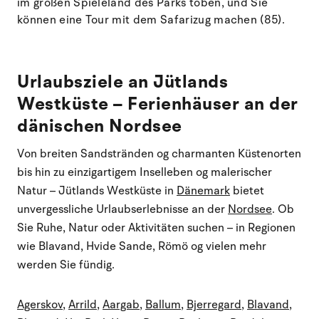
im großen Spieleland des Parks toben, und Sie
können eine Tour mit dem Safarizug machen (85).
Urlaubsziele an Jütlands
Westküste – Ferienhäuser an der
dänischen Nordsee
Von breiten Sandstränden og charmanten Küstenorten
bis hin zu einzigartigem Inselleben og malerischer
Natur – Jütlands Westküste in
Dänemark
bietet
unvergessliche Urlaubserlebnisse an der
Nordsee
. Ob
Sie Ruhe, Natur oder Aktivitäten suchen – in Regionen
wie Blavand, Hvide Sande, Römö og vielen mehr
werden Sie fündig.
Agerskov
,
Arrild
,
Aargab
,
Ballum
,
Bjerregard
,
Blavand
,