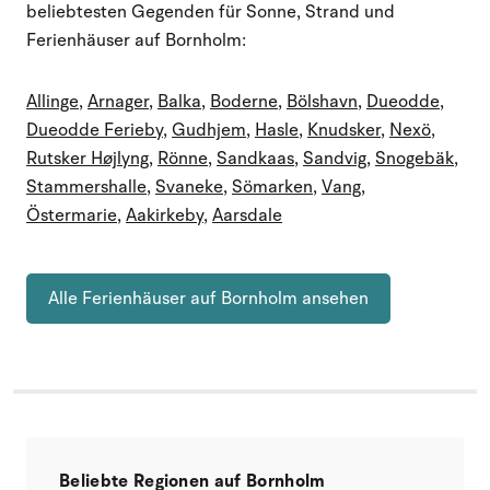
beliebtesten Gegenden für Sonne, Strand und
Ferienhäuser auf Bornholm:
Allinge
,
Arnager
,
Balka
,
Boderne
,
Bölshavn
,
Dueodde
,
Dueodde Ferieby
,
Gudhjem
,
Hasle
,
Knudsker
,
Nexö
,
Rutsker Højlyng
,
Rönne
,
Sandkaas
,
Sandvig
,
Snogebäk
,
Stammershalle
,
Svaneke
,
Sömarken
,
Vang
,
Östermarie
,
Aakirkeby
,
Aarsdale
Alle Ferienhäuser auf Bornholm ansehen
Beliebte Regionen auf Bornholm