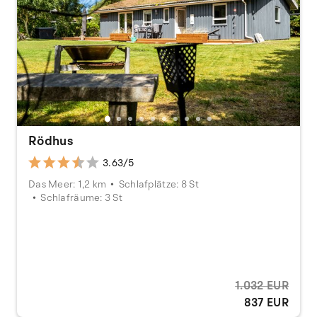
Rödhus
3.63/5
Das Meer: 1,2 km
Schlafplätze: 8 St
Schlafräume: 3 St
1.032 EUR
837 EUR