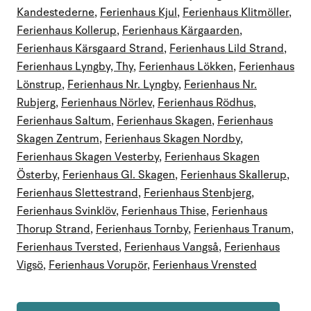
Kandestederne
,
Ferienhaus Kjul
,
Ferienhaus Klitmöller
,
Ferienhaus Kollerup
,
Ferienhaus Kärgaarden
,
Ferienhaus Kärsgaard Strand
,
Ferienhaus Lild Strand
,
Ferienhaus Lyngby, Thy
,
Ferienhaus Lökken
,
Ferienhaus
Lönstrup
,
Ferienhaus Nr. Lyngby
,
Ferienhaus Nr.
Rubjerg
,
Ferienhaus Nörlev
,
Ferienhaus Rödhus
,
Ferienhaus Saltum
,
Ferienhaus Skagen
,
Ferienhaus
Skagen Zentrum
,
Ferienhaus Skagen Nordby
,
Ferienhaus Skagen Vesterby
,
Ferienhaus Skagen
Österby
,
Ferienhaus Gl. Skagen
,
Ferienhaus Skallerup
,
Ferienhaus Slettestrand
,
Ferienhaus Stenbjerg
,
Ferienhaus Svinklöv
,
Ferienhaus Thise
,
Ferienhaus
Thorup Strand
,
Ferienhaus Tornby
,
Ferienhaus Tranum
,
Ferienhaus Tversted
,
Ferienhaus Vangså
,
Ferienhaus
Vigsö
,
Ferienhaus Vorupör
,
Ferienhaus Vrensted