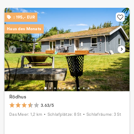
: 195,- EUR
Haus des Monats
Rödhus
3.63/5
Das Meer: 1,2 km
Schlafplätze: 8 St
Schlafräume: 3 St