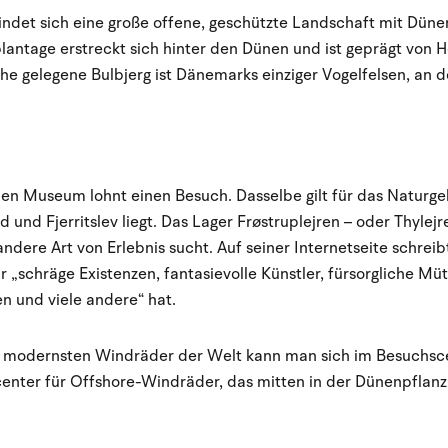
indet sich eine große offene, geschützte Landschaft mit Düne
tplantage erstreckt sich hinter den Dünen und ist geprägt von
he gelegene Bulbjerg ist Dänemarks einziger Vogelfelsen, an d
nen Museum lohnt einen Besuch. Dasselbe gilt für das Naturge
 und Fjerritslev liegt. Das Lager Frøstruplejren – oder Thylejr
dere Art von Erlebnis sucht. Auf seiner Internetseite schreibt
für „schräge Existenzen, fantasievolle Künstler, fürsorgliche Mü
 und viele andere“ hat.
e modernsten Windräder der Welt kann man sich im Besuchsce
enter für Offshore-Windräder, das mitten in der Dünenpflanz