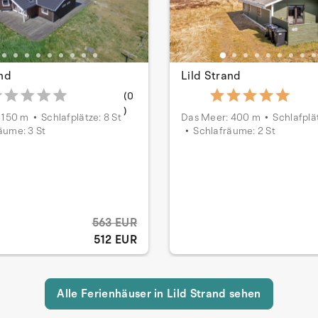
and
Lild Strand
(0
)
 150 m
Schlafplätze: 8 St
Das Meer: 400 m
Schlafplät
äume: 3 St
Schlafräume: 2 St
563 EUR
512 EUR
Alle Ferienhäuser in Lild Strand sehen