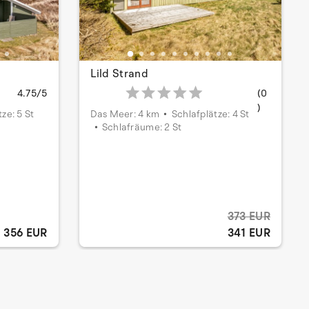
Lild Strand
4.75/5
(0
)
ze: 5 St
Das Meer: 4 km
Schlafplätze: 4 St
Schlafräume: 2 St
373 EUR
356 EUR
341 EUR