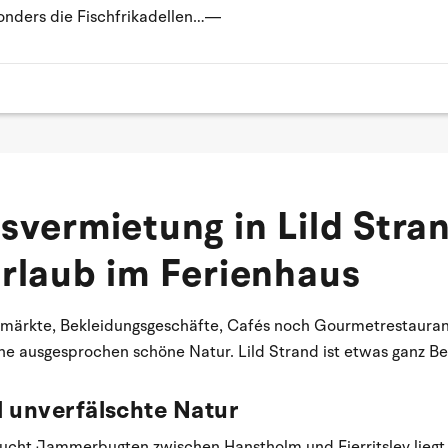
sonders die Fischfrikadellen…—
svermietung in Lild Stra
rlaub im Ferienhaus
rmärkte, Bekleidungsgeschäfte, Cafés noch Gourmetrestaurant
ne ausgesprochen schöne Natur. Lild Strand ist etwas ganz B
d unverfälschte Natur
ucht Jammerbugten zwischen Hanstholm und Fjerritslev liegt, is