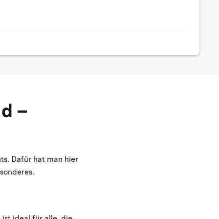
nd –
s. Dafür hat man hier
esonderes.
t ideal für alle, die