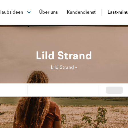
laubsideen
Über uns
Kundendienst
Last-min
Lild Strand
Lild Strand -