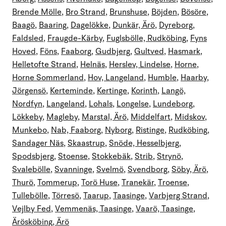
Brende Mölle
,
Bro Strand
,
Brunshuse
,
Böjden
,
Bösöre
,
Baagö
,
Baaring
,
Dagelökke
,
Dunkär, Ärö
,
Dyreborg
,
Faldsled
,
Fraugde-Kärby
,
Fuglsbölle, Rudköbing
,
Fyns
Hoved
,
Föns
,
Faaborg
,
Gudbjerg
,
Gultved
,
Hasmark
,
Helletofte Strand
,
Helnäs
,
Herslev, Lindelse
,
Horne
,
Horne Sommerland
,
Hov, Langeland
,
Humble
,
Haarby
,
Jörgensö
,
Kerteminde
,
Kertinge
,
Korinth
,
Langö,
Nordfyn
,
Langeland
,
Lohals
,
Longelse
,
Lundeborg
,
Lökkeby
,
Magleby
,
Marstal, Ärö
,
Middelfart
,
Midskov
,
Munkebo
,
Nab, Faaborg
,
Nyborg
,
Ristinge
,
Rudköbing
,
Sandager Näs
,
Skaastrup
,
Snöde, Hesselbjerg
,
Spodsbjerg
,
Stoense
,
Stokkebäk
,
Strib
,
Strynö
,
Svalebölle
,
Svanninge
,
Svelmö
,
Svendborg
,
Söby, Ärö
,
Thurö
,
Tommerup
,
Torö Huse
,
Tranekär
,
Troense
,
Tullebölle
,
Törresö
,
Taarup
,
Taasinge
,
Varbjerg Strand
,
Vejlby Fed
,
Vemmenäs, Taasinge
,
Vaarö, Taasinge
,
Ärösköbing, Ärö