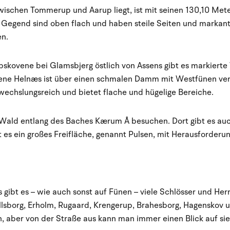
wischen Tommerup und Aarup liegt, ist mit seinen 130,10 Met
r Gegend sind oben flach und haben steile Seiten und markan
n.
skovene bei Glamsbjerg östlich von Assens gibt es markiert
gene Helnæs ist über einen schmalen Damm mit Westfünen ver
wechslungsreich und bietet flache und hügelige Bereiche.
Wald entlang des Baches Kærum Å besuchen. Dort gibt es auch 
t es ein großes Freifläche, genannt Pulsen, mit Herausforderu
gibt es – wie auch sonst auf Fünen – viele Schlösser und Herre
lsborg, Erholm, Rugaard, Krengerup, Brahesborg, Hagenskov u
ch, aber von der Straße aus kann man immer einen Blick auf si