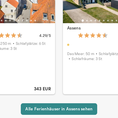
Assens
4.29/5
 250 m
Schlafplätze: 6 St
äume: 3 St
Das Meer: 50 m
Schlafplätz
Schlafräume: 3 St
343 EUR
Alle Ferienhäuser in Assens sehen