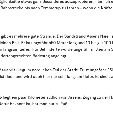
glichkeit,e etwas ganz Besonderes auszuprobieren, nämlich e
egt Bahnstrecke bis nach Tommerup zu fahren – wenn die Kräfte
gibt es mehrere gute Strände. Der Sandstrand Assens Næs lie
einen Belt. Er ist ungefähr 650 Meter lang und 10 bis gut 100
ehr langsam tiefer. Für Behinderte wurde ungefähr mitten am
ndertengerechten Badesteg angelegt.
riendal liegt im nördlichen Teil der Stadt. Er ist ungefähr 2
ist flach und wird auch hier nur sehr langsam tiefer. Es sind 
ø liegt ein paar Kilometer südlich von Assens. Zugang zu der Hal
tur bekannt ist, hat man nur zu Fuß.