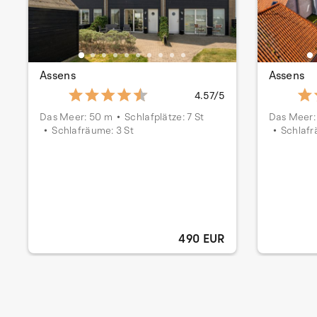
Assens
Assens
4.57/5
Das Meer: 50 m
Schlafplätze: 7 St
Das Meer:
Schlafräume: 3 St
Schlafr
490 EUR