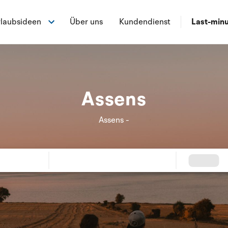
laubsideen
Über uns
Kundendienst
Last-min
Assens
Assens -