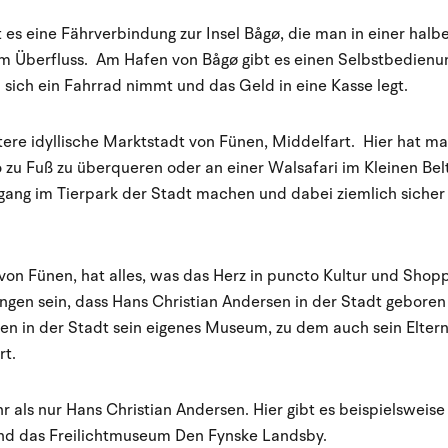
 es eine Fährverbindung zur Insel Bågø, die man in einer halbe
 im Überfluss. Am Hafen von Bågø gibt es einen Selbstbedienu
n sich ein Fahrrad nimmt und das Geld in eine Kasse legt.
tere idyllische Marktstadt von Fünen, Middelfart. Hier hat ma
o zu Fuß zu überqueren oder an einer Walsafari im Kleinen Be
gang im Tierpark der Stadt machen und dabei ziemlich sicher
von Fünen, hat alles, was das Herz in puncto Kultur und Sho
gen sein, dass Hans Christian Andersen in der Stadt geboren
en in der Stadt sein eigenes Museum, zu dem auch sein Eltern
t.
r als nur Hans Christian Andersen. Hier gibt es beispielsweis
d das Freilichtmuseum Den Fynske Landsby.