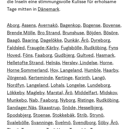
die Inseln eine stimmungsvolle Kulisse für erholsame
Tage mitten in
Dänemark
.
Aborg
,
Assens
,
Avernakö
,
Bagenkop
,
Bogense
,
Bovense
,
Brende Mölle
,
Bro Strand
,
Brunshuse
,
Böjden
,
Bösöre
,
Baagö
,
Baaring
,
Dagelökke
,
Dunkär, Ärö
,
Dyreborg
,
Faldsled
,
Fraugde-Kärby
,
Fuglsbölle, Rudköbing
,
Fyns
Hoved
,
Föns
,
Faaborg
,
Gudbjerg
,
Gultved
,
Hasmark
,
Helletofte Strand
,
Helnäs
,
Herslev, Lindelse
,
Horne
,
Horne Sommerland
,
Hov, Langeland
,
Humble
,
Haarby
,
Jörgensö
,
Kerteminde
,
Kertinge
,
Korinth
,
Langö,
Nordfyn
,
Langeland
,
Lohals
,
Longelse
,
Lundeborg
,
Lökkeby
,
Magleby
,
Marstal, Ärö
,
Middelfart
,
Midskov
,
Munkebo
,
Nab, Faaborg
,
Nyborg
,
Ristinge
,
Rudköbing
,
Sandager Näs
,
Skaastrup
,
Snöde, Hesselbjerg
,
Spodsbjerg
,
Stoense
,
Stokkebäk
,
Strib
,
Strynö
,
Svalebölle
,
Svanninge
,
Svelmö
,
Svendborg
,
Söby, Ärö
,