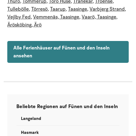
Thurö
,
Tommerup
,
Torö Huse
,
Tranekär
,
Troense
,
Tullebölle
,
Törresö
,
Taarup
,
Taasinge
,
Varbjerg Strand
,
Vejlby Fed
,
Vemmenäs, Taasinge
,
Vaarö, Taasinge
,
Ärösköbing, Ärö
Alle Ferienhäuser auf Fünen und den Inseln
ansehen
Beliebte Regionen auf Fünen und den Inseln
Langeland
Hasmark