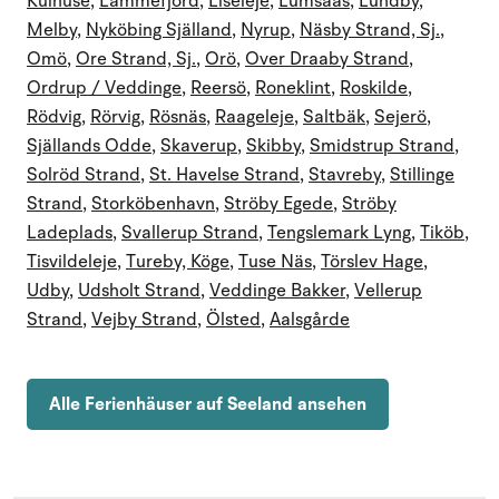
Kulhuse
,
Lammefjord
,
Liseleje
,
Lumsaas
,
Lundby
,
Melby
,
Nyköbing Själland
,
Nyrup
,
Näsby Strand, Sj.
,
Omö
,
Ore Strand, Sj.
,
Orö
,
Over Draaby Strand
,
Ordrup / Veddinge
,
Reersö
,
Roneklint
,
Roskilde
,
Rödvig
,
Rörvig
,
Rösnäs
,
Raageleje
,
Saltbäk
,
Sejerö
,
Själlands Odde
,
Skaverup
,
Skibby
,
Smidstrup Strand
,
Solröd Strand
,
St. Havelse Strand
,
Stavreby
,
Stillinge
Strand
,
Storköbenhavn
,
Ströby Egede
,
Ströby
Ladeplads
,
Svallerup Strand
,
Tengslemark Lyng
,
Tiköb
,
Tisvildeleje
,
Tureby, Köge
,
Tuse Näs
,
Törslev Hage
,
Udby
,
Udsholt Strand
,
Veddinge Bakker
,
Vellerup
Strand
,
Vejby Strand
,
Ölsted
,
Aalsgårde
Alle Ferienhäuser auf Seeland ansehen