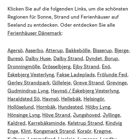
Klicken Sie auf die folgenden Links, um die schönsten
Regionen für Sonne, Strand und Ferienhäuser auf
Seeland zu entdecken. Oder entdecken Sie alle
Ferienhäuser Dänemark
:
Agersö
,
Asserbo
,
Atterup
,
Bakkebölle
,
Bisserup
,
Bjerge
,
Buresö
,
Dalby Huse
,
Dalby Strand
,
Dyndet, Borup
,
Dronningmölle
,
Drösselbjerg
,
Ejby Strand
,
Enö
,
Eskebjerg Vesterlyng
,
Fakse Ladeplads
,
Frölunde Fed
,
Gerlev Strandpark
,
Gilleleje
,
Greve Strand
,
Grevinge
,
Gudmindrup Lyng
,
Havnsö / Eskebjerg Vesterlyng
,
Haraldsted Sö
,
Havnsö
,
Hellebäk
,
Helsingör
,
Hollöselund
,
Hornbäk
,
Hundested
,
Höjby Lyng
,
Hönsinge Lyng
,
Höve Strand
,
Jungshoved
,
Jyllinge
,
Kaldred
,
Karrebäksminde
,
Kelstrup Strand
,
Kindvig
Enge
,
Klint
,
Kongsmark Strand
,
Korsör
,
Kregme
,