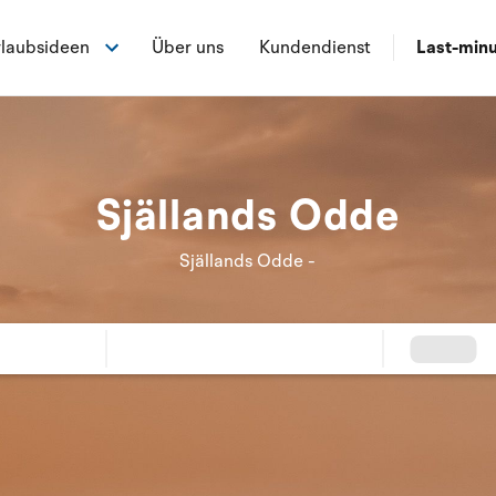
laubsideen
Über uns
Kundendienst
Last-min
Själlands Odde
Själlands Odde -