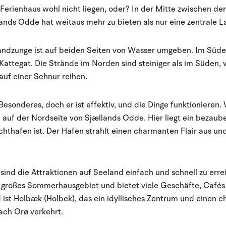
 Ferienhaus wohl nicht liegen, oder? In der Mitte zwischen d
nds Odde hat weitaus mehr zu bieten als nur eine zentrale L
andzunge ist auf beiden Seiten von Wasser umgeben. Im Süden
attegat. Die Strände im Norden sind steiniger als im Süden, 
uf einer Schnur reihen.
Besonderes, doch er ist effektiv, und die Dinge funktionieren.
uf der Nordseite von Sjællands Odde. Hier liegt ein bezaube
hthafen ist. Der Hafen strahlt einen charmanten Flair aus und
ind die Attraktionen auf Seeland einfach und schnell zu err
n großes Sommerhausgebiet und bietet viele Geschäfte, Cafés
ist Holbæk (Holbek), das ein idyllisches Zentrum und einen 
ach Orø verkehrt.