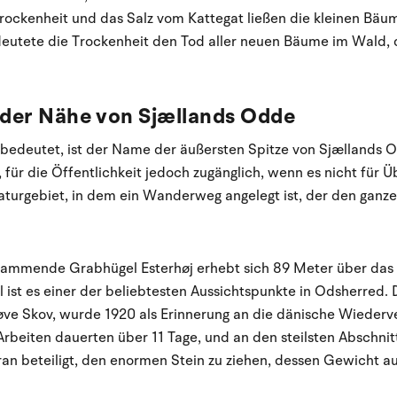
ockenheit und das Salz vom Kattegat ließen die kleinen Bä
deutete die Trockenheit den Tod aller neuen Bäume im Wald, 
n der Nähe von Sjællands Odde
 bedeutet, ist der Name der äußersten Spitze von Sjællands Od
, für die Öffentlichkeit jedoch zugänglich, wenn es nicht für 
 Naturgebiet, in dem ein Wanderweg angelegt ist, der den ganz
stammende Grabhügel Esterhøj erhebt sich 89 Meter über das
 ist es einer der beliebtesten Aussichtspunkte in Odsherred. D
e Skov, wurde 1920 als Erinnerung an die dänische Wiederv
e Arbeiten dauerten über 11 Tage, und an den steilsten Abschn
an beteiligt, den enormen Stein zu ziehen, dessen Gewicht a