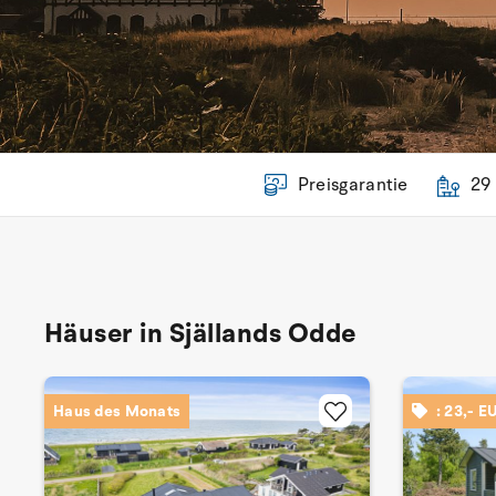
Preisgarantie
29
Häuser in Själlands Odde
Haus des Monats
: 23,- E