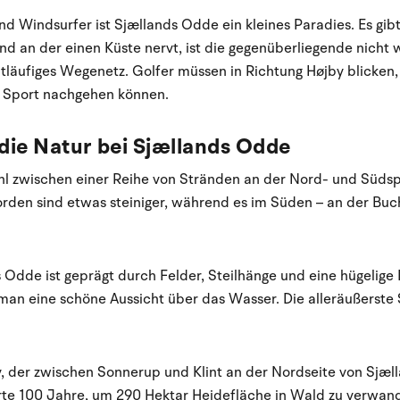
nd Windsurfer ist Sjællands Odde ein kleines Paradies. Es gibt
d an der einen Küste nervt, ist die gegenüberliegende nicht
itläufiges Wegenetz. Golfer müssen in Richtung Højby blicken
em Sport nachgehen können.
die Natur bei Sjællands Odde
hl zwischen einer Reihe von Stränden an der Nord- und Südsp
rden sind etwas steiniger, während es im Süden – an der Buch
Odde ist geprägt durch Felder, Steilhänge und eine hügelige
man eine schöne Aussicht über das Wasser. Die alleräußerste 
der zwischen Sonnerup und Klint an der Nordseite von Sjælla
rte 100 Jahre, um 290 Hektar Heidefläche in Wald zu verwand