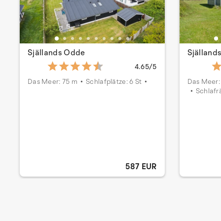
Själlands Odde
Själland
4.65/5
Das Meer: 75 m
Schlafplätze: 6 St
Das Meer:
Schlafr
587 EUR