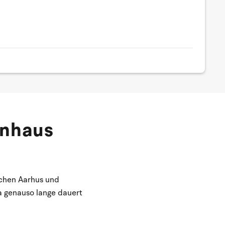
enhaus
schen Aarhus und
a genauso lange dauert