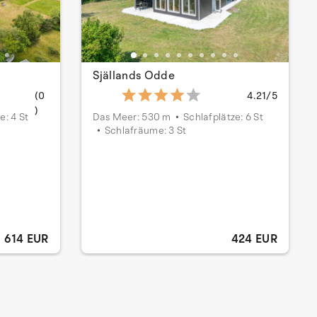
Själlands Odde
(0
4.21/5
)
e: 4 St
Das Meer: 530 m
Schlafplätze: 6 St
Schlafräume: 3 St
614 EUR
424 EUR