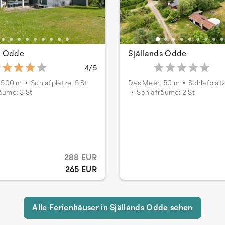
s Odde
Själlands Odde
4/5
 500 m
Schlafplätze: 5 St
Das Meer: 50 m
Schlafplätz
äume: 3 St
Schlafräume: 2 St
288 EUR
265 EUR
Alle Ferienhäuser in Själlands Odde sehen