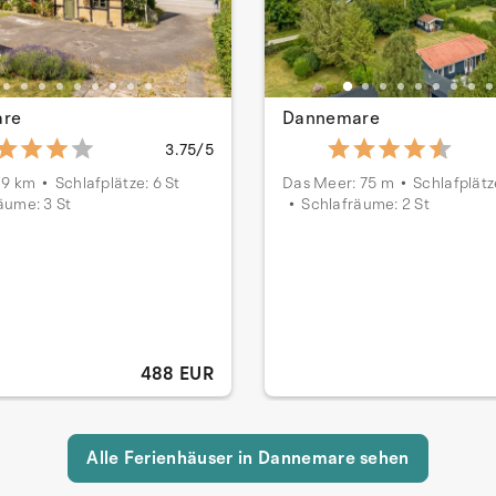
re
Dannemare
3.75/5
 9 km
Schlafplätze: 6 St
Das Meer: 75 m
Schlafplätz
äume: 3 St
Schlafräume: 2 St
488 EUR
Alle Ferienhäuser in Dannemare sehen