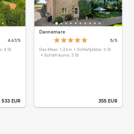
Dannemare
4.67/5
5/5
e: 4 St
Das Meer: 1,3 km
Schlafplätze: 6 St
Schlafräume: 3 St
533 EUR
355 EUR