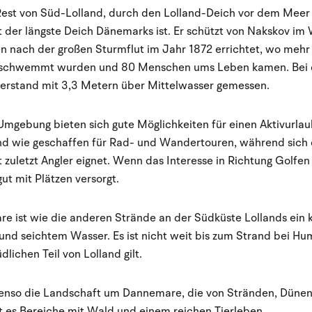
Rest von Süd-Lolland, durch den Lolland-Deich vor dem Meer 
 der längste Deich Dänemarks ist. Er schützt von Nakskov im
n nach der großen Sturmflut im Jahr 1872 errichtet, wo mehr
erschwemmt wurden und 80 Menschen ums Leben kamen. Bei d
erstand mit 3,3 Metern über Mittelwasser gemessen.
mgebung bieten sich gute Möglichkeiten für einen Aktivurlau
ind wie geschaffen für Rad- und Wandertouren, während sich 
 zuletzt Angler eignet. Wenn das Interesse in Richtung Golfen
gut mit Plätzen versorgt.
e ist wie die anderen Strände an der Südküste Lollands ein 
nd seichtem Wasser. Es ist nicht weit bis zum Strand bei Hum
lichen Teil von Lolland gilt.
ebenso die Landschaft um Dannemare, die von Stränden, Dünen
t es Bereiche mit Wald und einem reichen Tierleben.