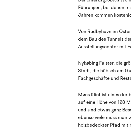
Dänemarks größtes Weing
Führungen, bei denen ma
Jahren kommen kostenlo
Von Rødbyhavn im Osten 
dem Bau des Tunnels de
Ausstellungscenter mit F
Nykøbing Falster, die grö
Stadt, die hübsch am Gul
Fachgeschäfte und Resta
Møns Klint ist eines der 
auf eine Höhe von 128 Me
und sind etwas ganz Bes
ebenso viele muss man w
holzbedeckter Pfad mit 