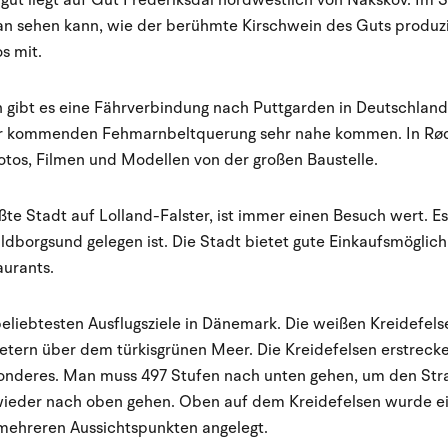
ut liegt auf Gut Frederiksdal nordwestlich von Nakskov. Im S
n sehen kann, wie der berühmte Kirschwein des Guts produzie
s mit.
gibt es eine Fährverbindung nach Puttgarden in Deutschland
r kommenden Fehmarnbeltquerung sehr nahe kommen. In Rødb
otos, Filmen und Modellen von der großen Baustelle.
ßte Stadt auf Lolland-Falster, ist immer einen Besuch wert. Es i
dborgsund gelegen ist. Die Stadt bietet gute Einkaufsmöglichk
urants.
beliebtesten Ausflugsziele in Dänemark. Die weißen Kreidefelse
tern über dem türkisgrünen Meer. Die Kreidefelsen erstrecke
onderes. Man muss 497 Stufen nach unten gehen, um den Stra
ieder nach oben gehen. Oben auf dem Kreidefelsen wurde ei
mehreren Aussichtspunkten angelegt.