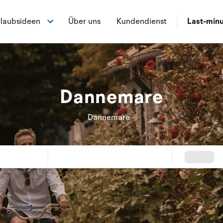
laubsideen
Über uns
Kundendienst
Last-min
Dannemare
Dannemare -