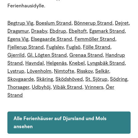
Ferienhausidylle.
Begtrup Vig
,
Boeslum Strand
,
Bönnerup Strand
,
Dejret
,
Dragsmur
,
Draaby
,
Ebdrup
,
Ebeltoft
,
Egsmark Strand
,
Egens Vig
,
Elsegaarde Strand
,
Femmöller Strand
,
Fjellerup Strand
,
Fuglslev
,
Fuglsö
,
Fölle Strand
,
Gjerrild
,
Gl. Lögten Strand
,
Grenaa Strand
,
Handrup
Strand
,
Havndal
,
Helgenäs
,
Knebel
,
Lyngsbäk Strand
,
Lystrup
,
Lövenholm
,
Nimtofte
,
Risskov
,
Selkär
,
Skovgaarde
,
Skäring
,
Sködshöved
,
St. Sjörup
,
Södring
,
Thorsager
,
Udbyhöj
,
Vibäk Strand
,
Vrinners
,
Öer
Strand
Alle Ferienhäuser auf Djursland und Mols
ansehen