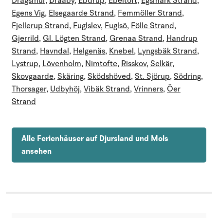
Dragsmur
,
Draaby
,
Ebdrup
,
Ebeltoft
,
Egsmark Strand
,
Egens Vig
,
Elsegaarde Strand
,
Femmöller Strand
,
Fjellerup Strand
,
Fuglslev
,
Fuglsö
,
Fölle Strand
,
Gjerrild
,
Gl. Lögten Strand
,
Grenaa Strand
,
Handrup
Strand
,
Havndal
,
Helgenäs
,
Knebel
,
Lyngsbäk Strand
,
Lystrup
,
Lövenholm
,
Nimtofte
,
Risskov
,
Selkär
,
Skovgaarde
,
Skäring
,
Sködshöved
,
St. Sjörup
,
Södring
,
Thorsager
,
Udbyhöj
,
Vibäk Strand
,
Vrinners
,
Öer
Strand
Alle Ferienhäuser auf Djursland und Mols
ansehen