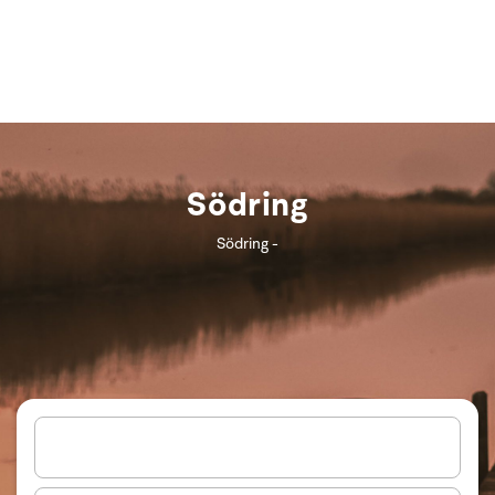
Södring
Södring -