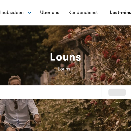
laubsideen
Über uns
Kundendienst
Last-min
Louns
Louns -