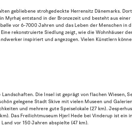
rhalten gebliebene strohgedeckte Herrensitz Dänemarks. Dor
ng in Myrhøj entstand in der Bronzezeit und besteht aus eine
rtebølle vor 6-7000 Jahren und das Leben der Menschen in d
ine rekonstruierte Siedlung zeigt, wie die Wohnhäuser der
andwerker inspiriert und angezogen. Vielen Künstlern können
le Landschaften. Die Insel ist geprägt von flachen Wiesen, 
 schön gelegene Stadt Skive mit vielen Museen und Galerien
chkeiten und mehrere gute Speiselokale (27 km). Jesperhus
 km). Das Freilichtmuseum Hjerl Hede bei Vinderup ist ein 
m Land vor 150 Jahren abspielte (47 km).