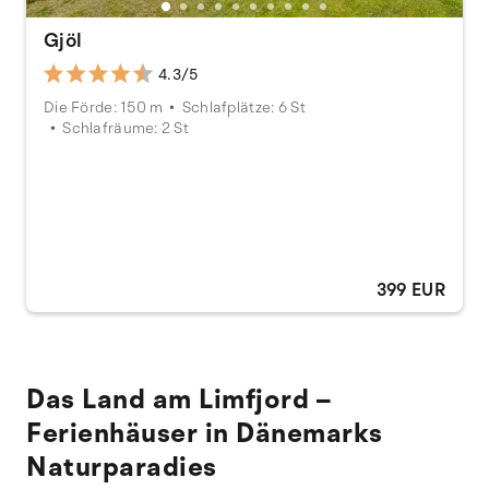
Gjöl
4.3/5
Die Förde: 150 m
Schlafplätze: 6 St
Schlafräume: 2 St
399 EUR
Das Land am Limfjord –
Ferienhäuser in Dänemarks
Naturparadies