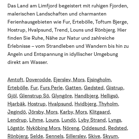
Das Land am Limfjord begeistert mit ruhigen Fjorden,
malerischen Landschaften und charmanten
Ferienhausgebieten wie Fur, Ertebölle, Toftum Bjerge,
Hostrup, Hvalpsund, Trend, Louns und Rönbjerg. Hier
finden Sie Ruhe, Nähe zur Natur und zahlreiche
Erlebnisse – vom Strandleben und Wandern bis hin zu
Angeln und Entspannung in idyllischer Umgebung
direkt am Wasser.
Amtoft
,
Doverodde
,
Ejerslev, Mors
,
Ejsingholm
,
Ertebölle
,
Fur
,
Furs Perle
,
Gatten
,
Gedsted
,
Gistrup
,
Gjöl
,
Glenstrup Sö
,
Glyngöre
,
Handbjerg
,
Helligsö
,
Hjarbäk
,
Hostrup
,
Hvalpsund
,
Hvidbjerg, Thyholm
,
Jegindö
,
Jörsby, Mors
,
Karby, Mors
,
Klitgaard
,
Lendrup
,
Lihme
,
Louns
,
Lundö
,
Lyby Strand
,
Lyngs
,
Lögstör
,
Nyköbing Mors
,
Nöreng
,
Oddesund
,
Redsted
,
Rönbjerg
,
Selde
,
Sennels
,
Sillerslev
,
Skive
,
Skyum
,