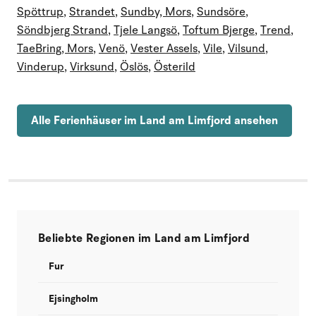
Spöttrup
,
Strandet
,
Sundby, Mors
,
Sundsöre
,
Söndbjerg Strand
,
Tjele Langsö
,
Toftum Bjerge
,
Trend
,
TaeBring, Mors
,
Venö
,
Vester Assels
,
Vile
,
Vilsund
,
Vinderup
,
Virksund
,
Öslös
,
Österild
Alle Ferienhäuser im Land am Limfjord ansehen
Beliebte Regionen im Land am Limfjord
Fur
Ejsingholm