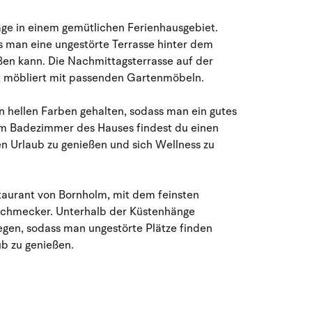
August 2026
age in einem gemütlichen Ferienhausgebiet.
Mo
Di
Mi
Do
Fr
Sa
So
s man eine ungestörte Terrasse hinter dem
ßen kann. Die Nachmittagsterrasse auf der
27
28
29
30
31
1
2
31
ut möbliert mit passenden Gartenmöbeln.
3
4
5
6
8
9
32
7
 hellen Farben gehalten, sodass man ein gutes
m Badezimmer des Hauses findest du einen
10
11
12
13
14
15
16
33
en Urlaub zu genießen und sich Wellness zu
17
18
19
20
21
22
23
34
taurant von Bornholm, mit dem feinsten
24
25
26
27
28
29
30
35
nschmecker. Unterhalb der Küstenhänge
egen, sodass man ungestörte Plätze finden
31
1
2
3
4
5
6
36
b zu genießen.