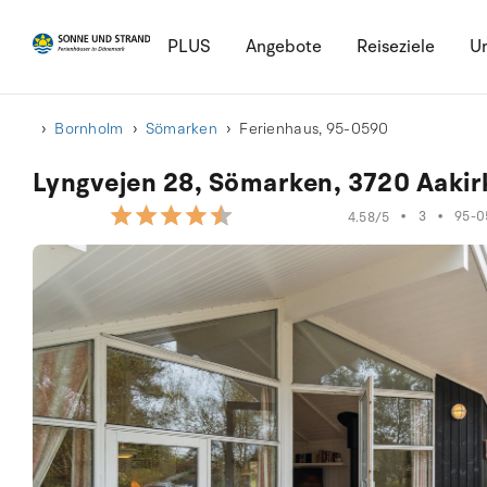
PLUS
Angebote
Reiseziele
Ur
Bornholm
Sömarken
Ferienhaus, 95-0590
Lyngvejen 28, Sömarken, 3720 Aaki
•
3
•
95-0
4.58/5