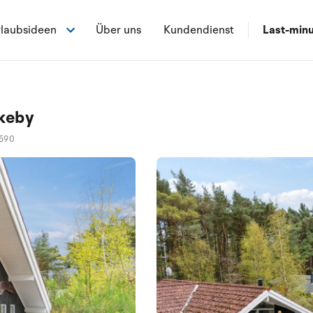
laubsideen
Über uns
Kundendienst
Last-min
rkeby
590