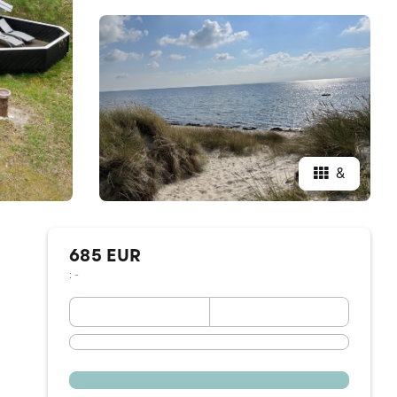
&
685 EUR
: -