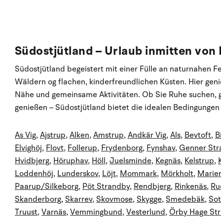
Südostjütland – Urlaub inmitten von
Südostjütland begeistert mit einer Fülle an naturnahen 
Wäldern og flachen, kinderfreundlichen Küsten. Hier geni
Nähe und gemeinsame Aktivitäten. Ob Sie Ruhe suchen, 
genießen – Südostjütland bietet die idealen Bedingungen
As Vig
,
Ajstrup
,
Alken
,
Amstrup
,
Andkär Vig
,
Als
,
Bevtoft
,
B
Elvighöj
,
Flovt
,
Follerup
,
Frydenborg
,
Fynshav
,
Genner Str
Hvidbjerg
,
Höruphav
,
Höll
,
Juelsminde
,
Kegnäs
,
Kelstrup
,
Loddenhöj
,
Lunderskov
,
Löjt
,
Mommark
,
Mörkholt
,
Marie
Paarup/Silkeborg
,
Pöt Strandby
,
Rendbjerg
,
Rinkenäs
,
Ru
Skanderborg
,
Skarrev
,
Skovmose
,
Skygge
,
Smedebäk
,
Sot
Truust
,
Varnäs
,
Vemmingbund
,
Vesterlund
,
Örby Hage St