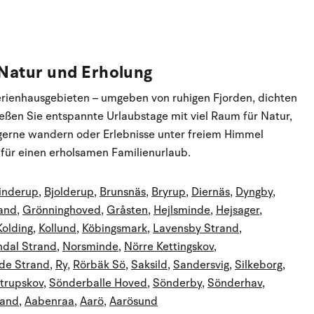
 Natur und Erholung
Ferienhausgebieten – umgeben von ruhigen Fjorden, dichten
eßen Sie entspannte Urlaubstage mit viel Raum für Natur,
gerne wandern oder Erlebnisse unter freiem Himmel
 für einen erholsamen Familienurlaub.
inderup
,
Bjolderup
,
Brunsnäs
,
Bryrup
,
Diernäs
,
Dyngby
,
and
,
Grönninghoved
,
Gråsten
,
Hejlsminde
,
Hejsager
,
Kolding
,
Kollund
,
Köbingsmark
,
Lavensby Strand
,
ndal Strand
,
Norsminde
,
Nörre Kettingskov
,
de Strand
,
Ry
,
Rörbäk Sö
,
Saksild
,
Sandersvig
,
Silkeborg
,
trupskov
,
Sönderballe Hoved
,
Sönderby
,
Sönderhav
,
rand
,
Aabenraa
,
Aarö
,
Aarösund