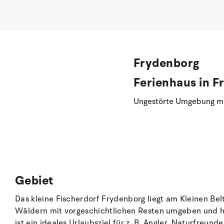
Frydenborg
Ferienhaus in F
Ungestörte Umgebung mit
Gebiet
Das kleine Fischerdorf Frydenborg liegt am Kleinen Bel
Wäldern mit vorgeschichtlichen Resten umgeben und h
ist ein ideales Urlaubsziel für z. B. Angler, Naturfreun