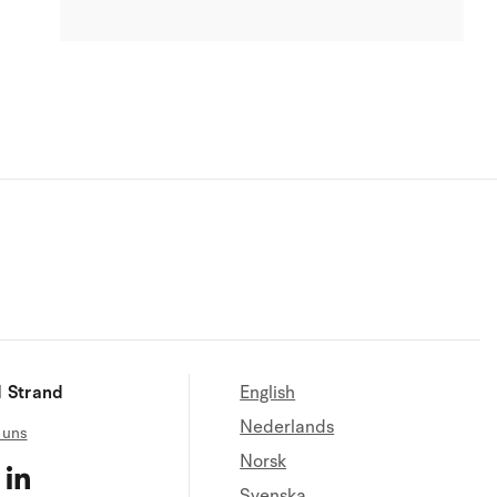
 Strand
English
Nederlands
 uns
Norsk
Svenska