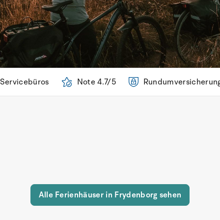
 Servicebüros
Note 4.7/5
Rundumversicherun
Alle Ferienhäuser in Frydenborg sehen