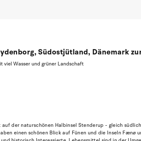
rydenborg, Südostjütland, Dänemark zu
 viel Wasser und grüner Landschaft
t auf der naturschönen Halbinsel Stenderup - gleich südlich
aben einen schönen Blick auf Fünen und die Inseln Fænø u
de und historisch Interessierte. Lebensmittel sind in der Um