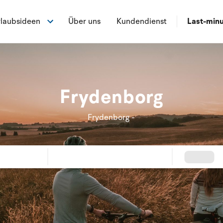
laubsideen
Über uns
Kundendienst
Last-min
Frydenborg
Frydenborg -