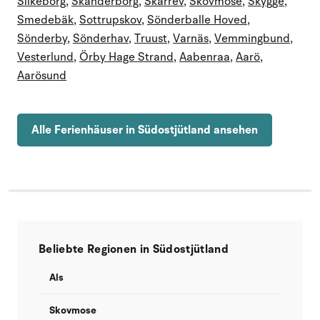
Silkeborg
,
Skanderborg
,
Skarrev
,
Skovmose
,
Skygge
,
Smedebäk
,
Sottrupskov
,
Sönderballe Hoved
,
Sönderby
,
Sönderhav
,
Truust
,
Varnäs
,
Vemmingbund
,
Vesterlund
,
Örby Hage Strand
,
Aabenraa
,
Aarö
,
Aarösund
Alle Ferienhäuser in Südostjütland ansehen
Beliebte Regionen in Südostjütland
Als
Skovmose