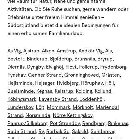
viel Raum für Natur, Nähe und gemeinsame
Aktivitäten. Ob Sie Ruhe suchen, gerne wandern oder
Erlebnisse unter freiem Himmel genießen –
Südostjütland bietet die idealen Bedingungen für
einen erholsamen Familienurlaub.
As Vig
,
Ajstrup
,
Alken
,
Amstrup
,
Andkär Vig
,
Als
,
Bevtoft
,
Binderup
,
Bjolderup
,
Brunsnäs
,
Bryrup
,
Diernäs
,
Dyngby
,
Elvighöj
,
Flovt
,
Follerup
,
Frydenborg
,
Fynshav
,
Genner Strand
,
Grönninghoved
,
Gråsten
,
Hejlsminde
,
Hejsager
,
Hvidbjerg
,
Höruphav
,
Höll
,
Juelsminde
,
Kegnäs
,
Kelstrup
,
Kolding
,
Kollund
,
Köbingsmark
,
Lavensby Strand
,
Loddenhöj
,
Lunderskov
,
Löjt
,
Mommark
,
Mörkholt
,
Mariendal
Strand
,
Norsminde
,
Nörre Kettingskov
,
Paarup/Silkeborg
,
Pöt Strandby
,
Rendbjerg
,
Rinkenäs
,
Rude Strand
,
Ry
,
Rörbäk Sö
,
Saksild
,
Sandersvig
,