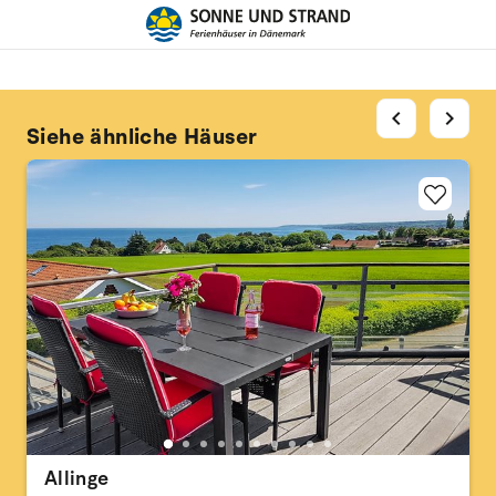
chevron_left
chevron_right
Siehe ähnliche Häuser
Allinge