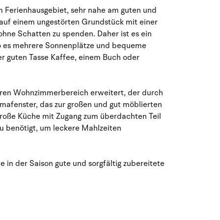
August 2026
m Ferienhausgebiet, sehr nahe am guten und
 auf einem ungestörten Grundstück mit einer
Mo
Di
Mi
Do
Fr
Sa
So
hne Schatten zu spenden. Daher ist es ein
27
28
29
30
31
1
2
31
wo es mehrere Sonnenplätze und bequeme
ner guten Tasse Kaffee, einem Buch oder
3
4
5
6
8
9
32
7
eren Wohnzimmerbereich erweitert, der durch
10
11
12
13
14
15
16
33
amafenster, das zur großen und gut möblierten
e große Küche mit Zugang zum überdachten Teil
17
18
19
20
21
22
23
34
zu benötigt, um leckere Mahlzeiten
24
25
26
27
28
29
30
35
 in der Saison gute und sorgfältig zubereitete
31
1
2
3
4
5
6
36