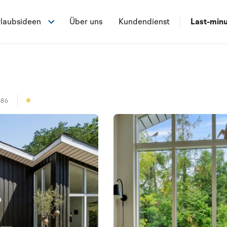
laubsideen
Über uns
Kundendienst
Last-min
586