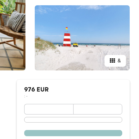
&
976 EUR
: -