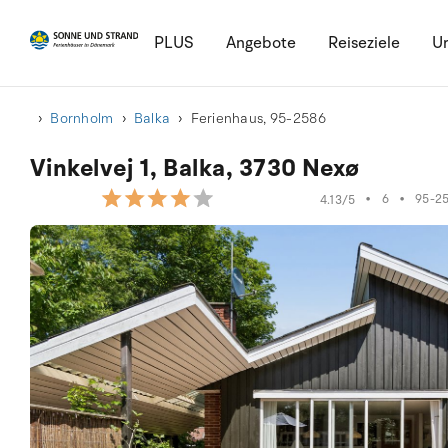
PLUS
Angebote
Reiseziele
Ur
Bornholm
Balka
Ferienhaus, 95-2586
Vinkelvej 1, Balka, 3730 Nexø
•
6
•
95-2
4.13/5