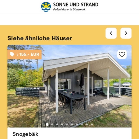
chevron_left
chevron_right
Siehe ähnliche Häuser
: 156,- EUR
Snogebäk