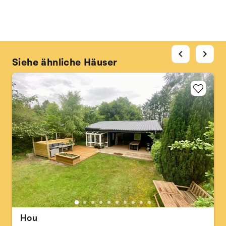
chevron_left
chevron_right
Siehe ähnliche Häuser
Hou