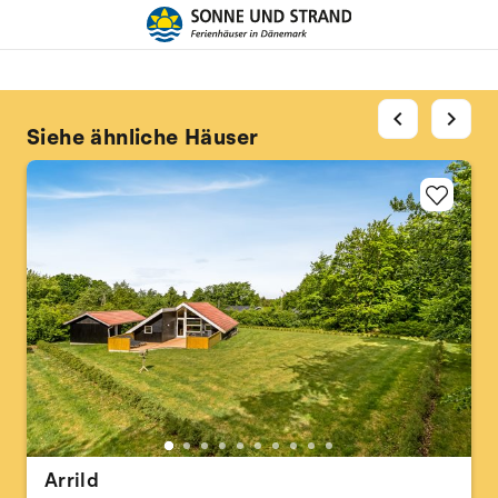
chevron_left
chevron_right
Siehe ähnliche Häuser
Arrild