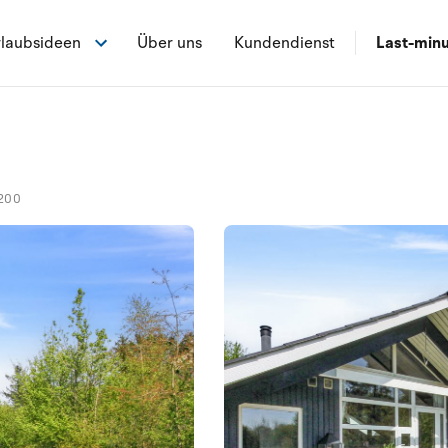
laubsideen
Über uns
Kundendienst
Last-min
200