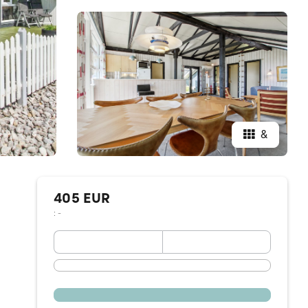
&
405 EUR
: -