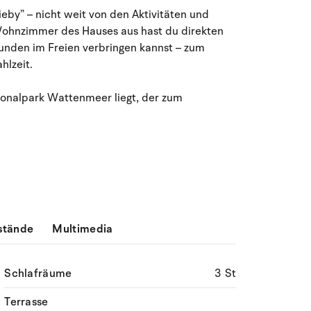
August 2026
ieby” – nicht weit von den Aktivitäten und
Wohnzimmer des Hauses aus hast du direkten
Mo
Di
Mi
Do
Fr
Sa
So
tunden im Freien verbringen kannst – zum
27
28
29
30
31
1
2
31
hlzeit.
3
4
5
6
8
9
32
7
onalpark Wattenmeer liegt, der zum
10
11
12
13
14
15
16
33
17
18
19
20
21
22
23
34
24
25
26
27
28
29
30
35
stände
Multimedia
31
1
2
3
4
5
6
36
Schlafräume
3 St
Terrasse