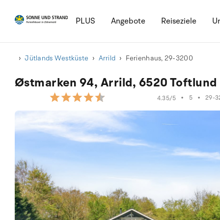
PLUS
Angebote
Reiseziele
Ur
Jütlands Westküste
Arrild
Ferienhaus, 29-3200
Østmarken 94, Arrild, 6520 Toftlund
•
5
•
29-3
4.35/5