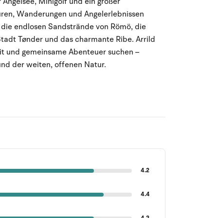
Angelsee, Minigolf und ein großer
ouren, Wanderungen und Angelerlebnissen
eit die endlosen Sandstrände von Römö, die
Stadt Tønder und das charmante Ribe. Arrild
heit und gemeinsame Abenteuer suchen –
nd der weiten, offenen Natur.
4.2
4.4