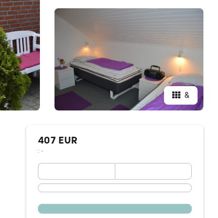
&
407 EUR
: -