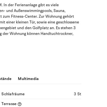
August 2026
 In der Ferienanlage gibt es viele
Innen- und Außenswimmingpools, Sauna,
Mo
Di
Mi
Do
Fr
Sa
So
ritt zum Fitness-Center. Zur Wohnung gehört
27
28
29
30
31
1
2
31
it einer kleinen Tür, sowie eine geschlossene
ünengebiet und den Golfplatz an. Es stehen 3
3
4
5
6
8
9
32
7
tung der Wohnung können Handtuchtrockner,
10
11
12
13
14
15
16
33
17
18
19
20
21
22
23
34
24
25
26
27
28
29
30
35
stände
Multimedia
31
1
2
3
4
5
6
36
Schlafräume
3 St
Terrasse