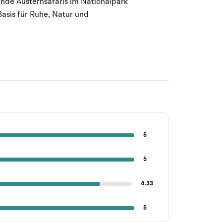
nde Austernsafaris im Nationalpark
Basis für Ruhe, Natur und
5
5
4.33
5