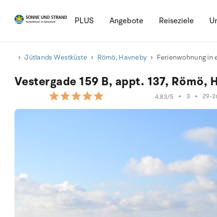
PLUS
Angebote
Reiseziele
Ur
Jütlands Westküste
Römö, Havneby
Ferienwohnung in 
Vestergade 159 B, appt. 137, Römö,
•
3
•
29-2
4.83/5