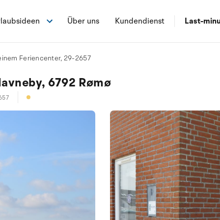
laubsideen
Über uns
Kundendienst
Last-min
einem Feriencenter, 29-2657
 Havneby, 6792 Rømø
657