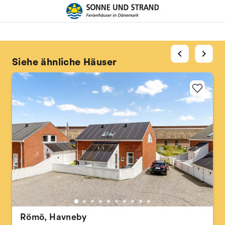
chevron_left
chevron_right
Siehe ähnliche Häuser
Römö, Havneby