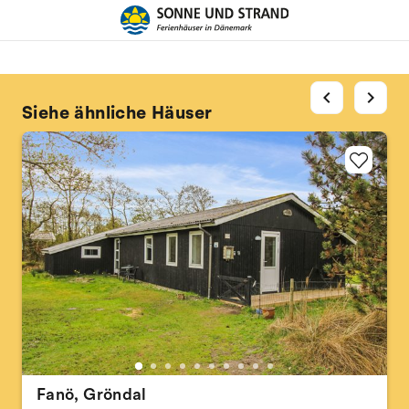
chevron_left
chevron_right
Siehe ähnliche Häuser
Fanö, Gröndal