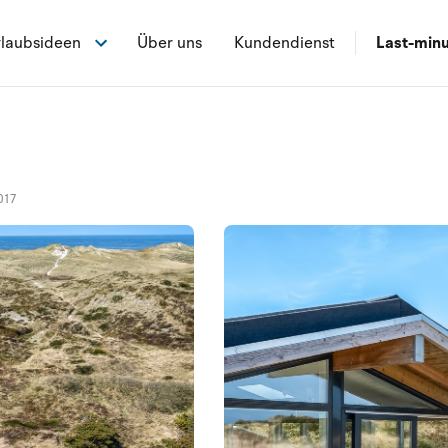
laubsideen
Über uns
Kundendienst
Last-min
017