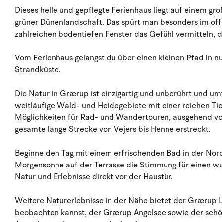
Dieses helle und gepflegte Ferienhaus liegt auf einem g
grüner Dünenlandschaft. Das spürt man besonders im o
zahlreichen bodentiefen Fenster das Gefühl vermitteln, di
Vom Ferienhaus gelangst du über einen kleinen Pfad in n
Strandküste.
Die Natur in Grærup ist einzigartig und unberührt und u
weitläufige Wald- und Heidegebiete mit einer reichen Tie
Möglichkeiten für Rad- und Wandertouren, ausgehend von
gesamte lange Strecke von Vejers bis Henne erstreckt.
Beginne den Tag mit einem erfrischenden Bad in der Nor
Morgensonne auf der Terrasse die Stimmung für einen wu
Natur und Erlebnisse direkt vor der Haustür.
Weitere Naturerlebnisse in der Nähe bietet der Grærup 
beobachten kannst, der Grærup Angelsee sowie der schö