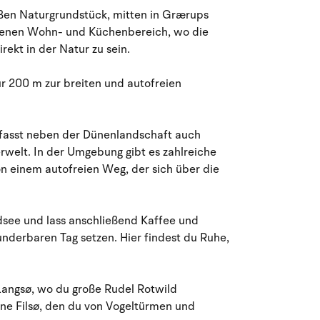
August 2026
roßen Naturgrundstück, mitten in Grærups
ffenen Wohn- und Küchenbereich, wo die
Mo
Di
Mi
Do
Fr
Sa
So
rekt in der Natur zu sein.
27
28
29
30
31
1
2
31
ur 200 m zur breiten und autofreien
3
4
5
7
8
9
32
6
mfasst neben der Dünenlandschaft auch
10
11
12
13
14
15
16
33
rwelt. In der Umgebung gibt es zahlreiche
 einem autofreien Weg, der sich über die
17
18
19
20
21
22
23
34
24
25
26
27
28
29
30
35
dsee und lass anschließend Kaffee und
nderbaren Tag setzen. Hier findest du Ruhe,
31
1
2
3
4
5
6
36
Langsø, wo du große Rudel Rotwild
ne Filsø, den du von Vogeltürmen und