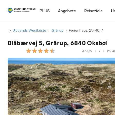
PLUS
Angebote
Reiseziele
Ur
Jütlands Westküste
Grärup
Ferienhaus, 25-4017
Blåbærvej 5, Grärup, 6840 Oksbøl
•
7
•
25-4
4.64/5