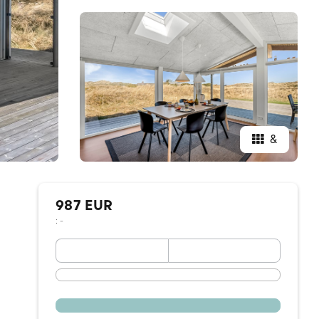
&
987 EUR
: -