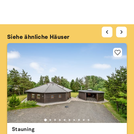
chevron_left
chevron_right
Siehe ähnliche Häuser
Stauning