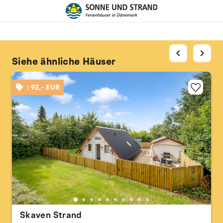
chevron_left
chevron_right
Siehe ähnliche Häuser
: 92,- EUR
Skaven Strand