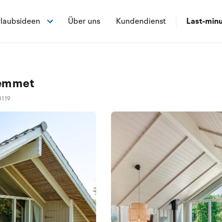
laubsideen
Über uns
Kundendienst
Last-min
Hemmet
0119