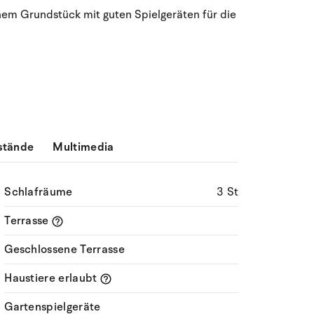
August 2026
inem Grundstück mit guten Spielgeräten für die
Mo
Di
Mi
Do
Fr
Sa
So
27
28
29
30
31
1
2
31
3
4
5
6
8
9
32
7
10
11
12
13
14
15
16
33
stände
Multimedia
17
18
19
20
21
22
23
34
Schlafräume
3 St
24
25
26
27
28
29
30
35
Terrasse
31
1
2
3
4
5
6
36
Geschlossene Terrasse
Haustiere erlaubt
Gartenspielgeräte