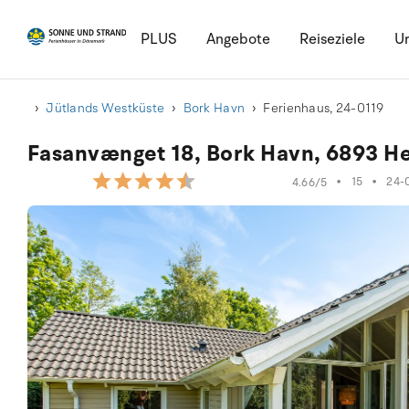
PLUS
Angebote
Reiseziele
Ur
Jütlands Westküste
Bork Havn
Ferienhaus, 24-0119
Fasanvænget 18, Bork Havn, 6893 
•
15
•
24-
4.66/5