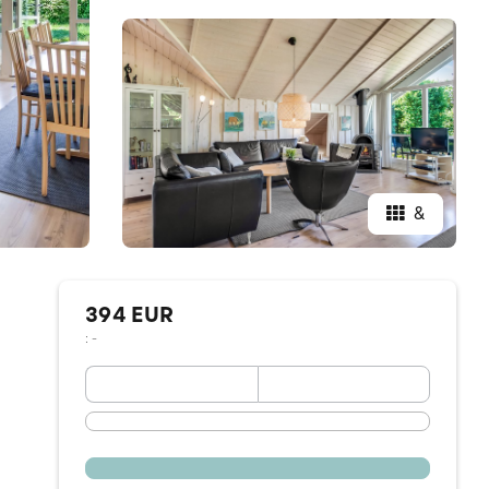
&
394 EUR
: -