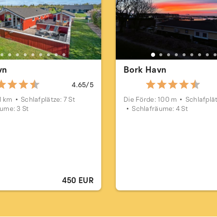
vn
Bork Havn
4.65/5
1 km
Schlafplätze: 7 St
Die Förde: 100 m
Schlafplät
ume: 3 St
Schlafräume: 4 St
450 EUR