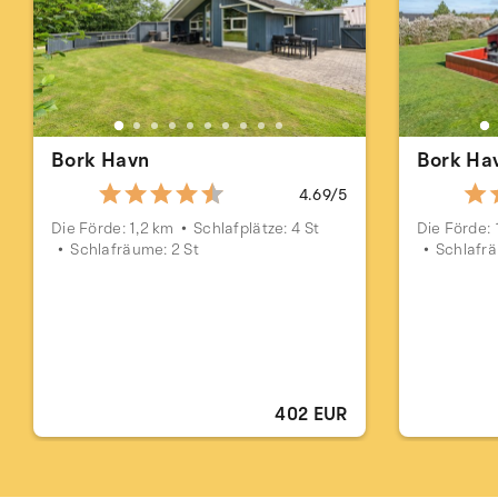
Bork Havn
Bork Ha
4.69/5
Die Förde: 1,2 km
Schlafplätze: 4 St
Die Förde: 
Schlafräume: 2 St
Schlafrä
402 EUR