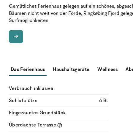
Gemütliches Ferienhaus gelegen auf ein schönes, abge
Bäumen nicht weit von der Förde, Ringkøbing Fjord gelege
Surfmöglichkeiten.
Das Ferienhaus
Haushaltsgeräte
Wellness
Ab
Verbrauch inklusive
Schlafplätze
6 St
Eingezäuntes Grundstück
Überdachte Terrasse