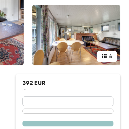
&
392 EUR
: -