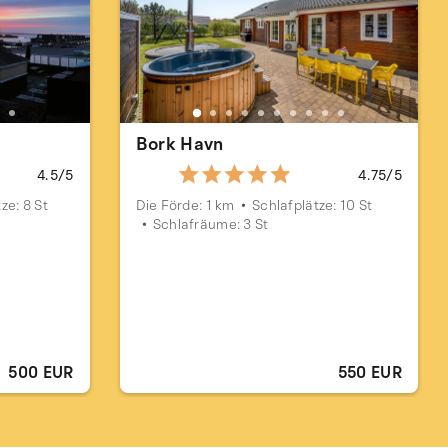
Bork Havn
4.5/5
4.75/5
ze: 8 St
Die Förde: 1 km
Schlafplätze: 10 St
Schlafräume: 3 St
500 EUR
550 EUR