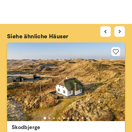
chevron_left
chevron_right
Siehe ähnliche Häuser
Skodbjerge