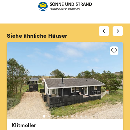
chevron_left
chevron_right
Siehe ähnliche Häuser
Klitmöller