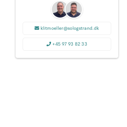
31
1
2
3
4
5
6
36
7
8
9
10
11
12
13
37
klitmoeller@sologstrand.dk
14
15
16
17
18
19
20
38
+45 97 93 82 33
21
22
23
24
25
26
27
39
28
29
30
1
2
3
4
40
5
6
7
8
9
10
11
1