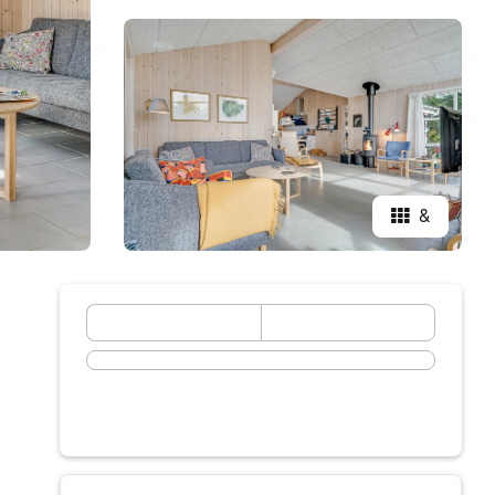
&
September 2026
Mo
Di
Mi
Do
Fr
Sa
So