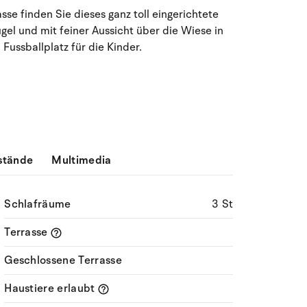
e finden Sie dieses ganz toll eingerichtete
27
28
29
30
31
1
2
31
gel und mit feiner Aussicht über die Wiese in
ussballplatz für die Kinder.
3
4
5
6
8
9
32
7
10
11
12
13
14
15
16
33
17
18
19
20
21
22
23
34
24
25
26
27
28
29
30
35
stände
Multimedia
31
1
2
3
4
5
6
36
Schlafräume
3 St
Terrasse
Geschlossene Terrasse
Haustiere erlaubt