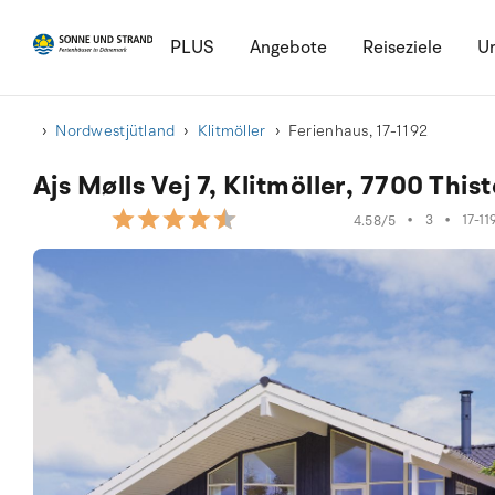
PLUS
Angebote
Reiseziele
Ur
Nordwestjütland
Klitmöller
Ferienhaus, 17-1192
Ajs Mølls Vej 7, Klitmöller, 7700 This
•
3
•
17-11
4.58/5