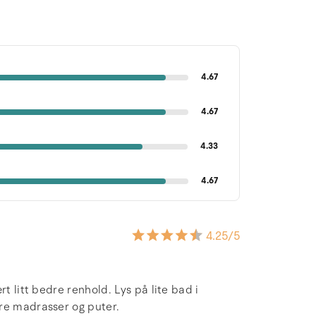
4.67
4.67
4.33
4.67
4.25
/5
t litt bedre renhold. Lys på lite bad i
re madrasser og puter.