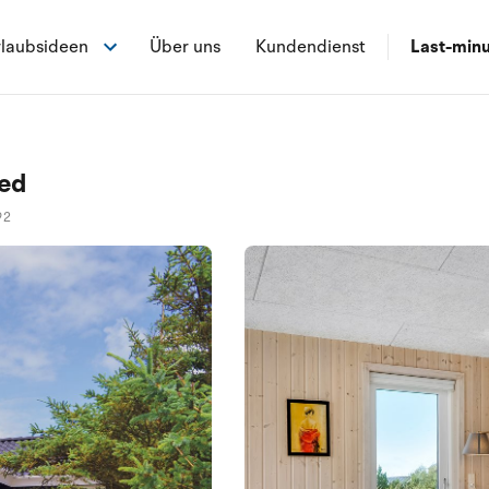
laubsideen
Über uns
Kundendienst
Last-min
ted
92