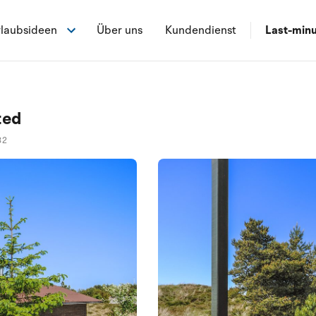
laubsideen
Über uns
Kundendienst
Last-min
ted
32