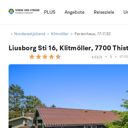
PLUS
Angebote
Reiseziele
Ur
Nordwestjütland
Klitmöller
Ferienhaus, 17-1132
Liusborg Sti 16, Klitmöller, 7700 This
•
5
•
17-11
4.55/5