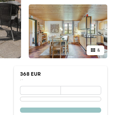
&
368 EUR
: -