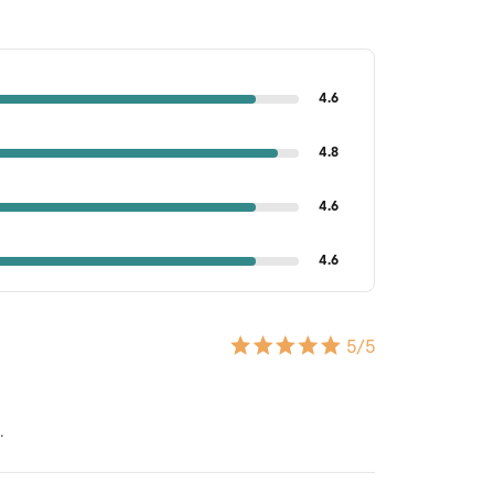
4.6
4.8
4.6
4.6
5
/5
.