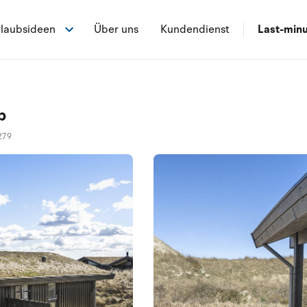
laubsideen
Über uns
Kundendienst
Last-min
p
279