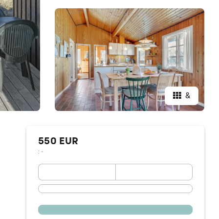
&
550 EUR
: -