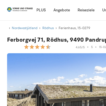
PLUS
Angebote
Reiseziele
Ur
Nordwestjütland
Rödhus
Ferienhaus, 15-0279
Ferborgvej 71, Rödhus, 9490 Pandru
•
5
•
15-0
4.65/5