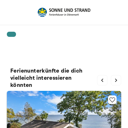
Ferienunterkünfte die dich
vielleicht interessieren
chevron_left
chevron_right
könnten