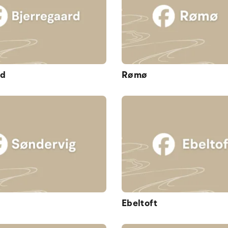
rd
Rømø
Ebeltoft