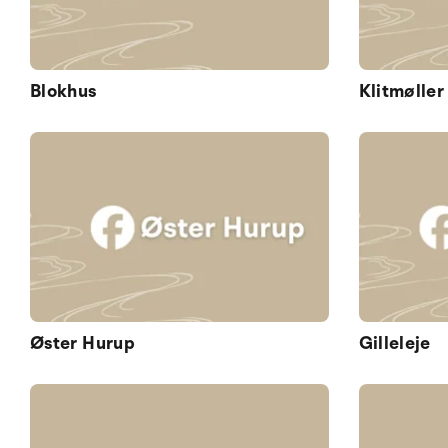
Blokhus
Klitmøller
Øster Hurup
Gilleleje