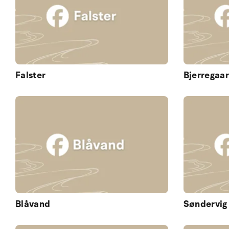
Falster
Bjerregaa
Blåvand
Søndervig