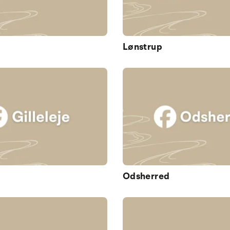
Lønstrup
Odsherred