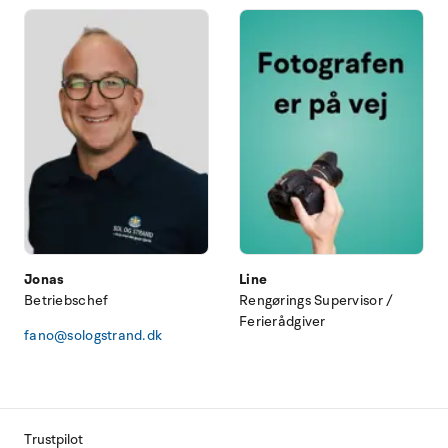
Jonas
Line
Betriebschef
Rengørings Supervisor /
Ferierådgiver
fano@sologstrand.dk
Trustpilot