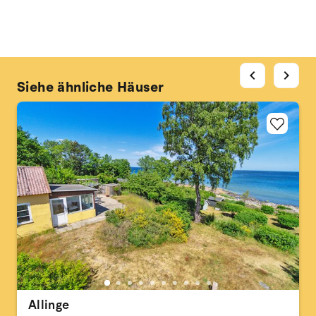
chevron_left
chevron_right
Siehe ähnliche Häuser
Allinge