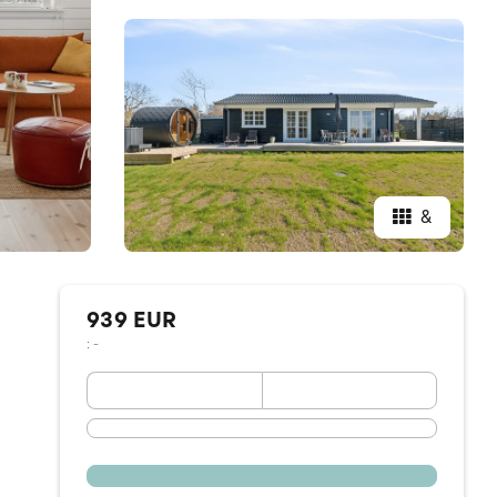
&
939 EUR
: -