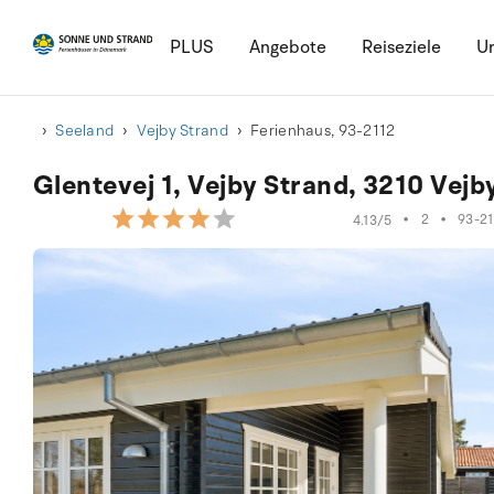
PLUS
Angebote
Reiseziele
Ur
Seeland
Vejby Strand
Ferienhaus, 93-2112
Glentevej 1, Vejby Strand, 3210 Vejb
•
2
•
93-21
4.13/5