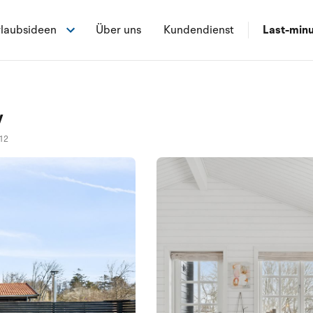
laubsideen
Über uns
Kundendienst
Last-min
y
12