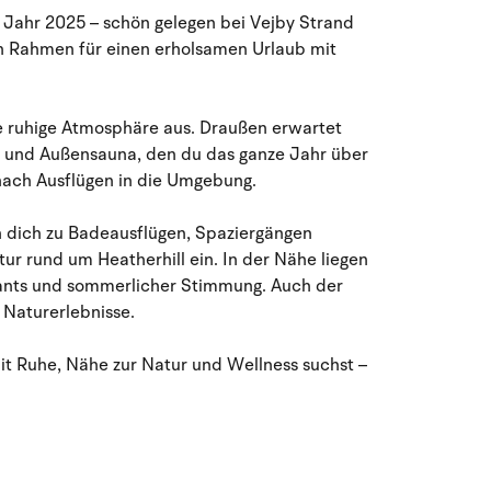
August 2026
Jahr 2025 – schön gelegen bei Vejby Strand
en Rahmen für einen erholsamen Urlaub mit
Mo
Di
Mi
Do
Fr
Sa
So
27
28
29
30
31
1
2
31
ne ruhige Atmosphäre aus. Draußen erwartet
3
4
5
7
8
9
32
6
b und Außensauna, den du das ganze Jahr über
nach Ausflügen in die Umgebung.
10
11
12
13
14
15
16
33
 dich zu Badeausflügen, Spaziergängen
ur rund um Heatherhill ein. In der Nähe liegen
17
18
19
20
21
22
23
34
urants und sommerlicher Stimmung. Auch der
e Naturerlebnisse.
24
25
26
27
28
29
30
35
mit Ruhe, Nähe zur Natur und Wellness suchst –
31
1
2
3
4
5
6
36