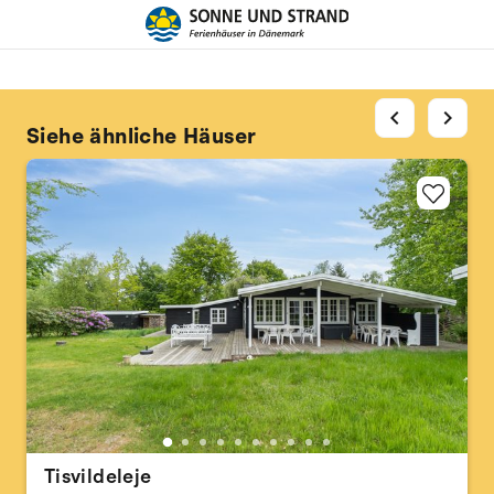
chevron_left
chevron_right
Siehe ähnliche Häuser
Tisvildeleje