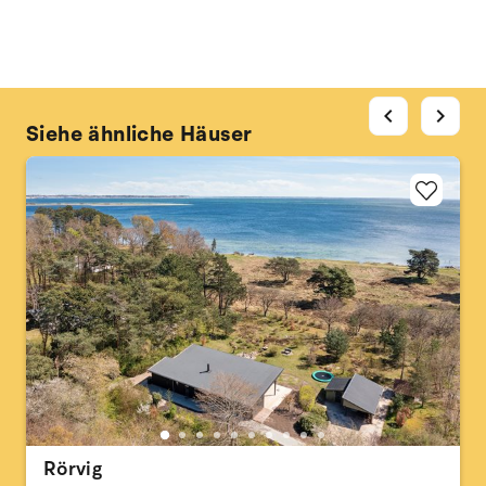
chevron_left
chevron_right
Siehe ähnliche Häuser
Rörvig