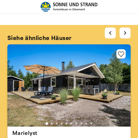
chevron_left
chevron_right
Siehe ähnliche Häuser
Marielyst