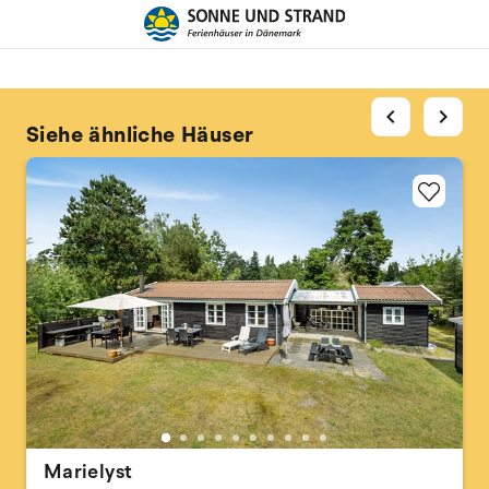
chevron_left
chevron_right
Siehe ähnliche Häuser
Marielyst