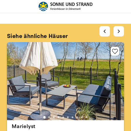
chevron_left
chevron_right
Siehe ähnliche Häuser
Marielyst