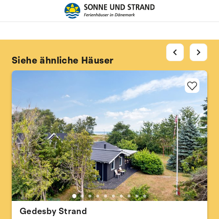
chevron_left
chevron_right
Siehe ähnliche Häuser
Gedesby Strand