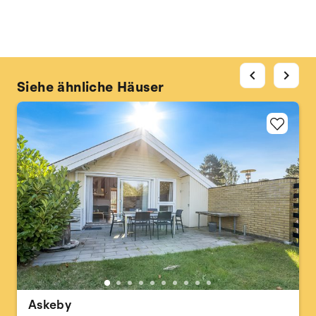
chevron_left
chevron_right
Siehe ähnliche Häuser
Askeby